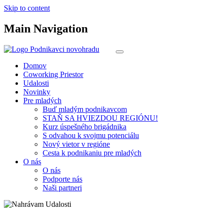
Skip to content
Main Navigation
Domov
Coworking Priestor
Udalosti
Novinky
Pre mladých
Buď mladým podnikavcom
STAŇ SA HVIEZDOU REGIÓNU!
Kurz úspešného brigádnika
S odvahou k svojmu potenciálu
Nový vietor v regióne
Cesta k podnikaniu pre mladých
O nás
O nás
Podporte nás
Naši partneri