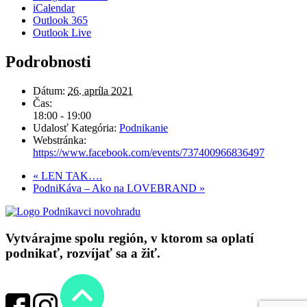
iCalendar
Outlook 365
Outlook Live
Podrobnosti
Dátum:
26. apríla 2021
Čas:
18:00 - 19:00
Udalosť Kategória:
Podnikanie
Webstránka:
https://www.facebook.com/events/737400966836497
«
LEN TAK….
PodniKáva – Ako na LOVEBRAND
»
Vytvárajme spolu región, v ktorom sa oplatí
podnikať, rozvíjať sa a žiť.