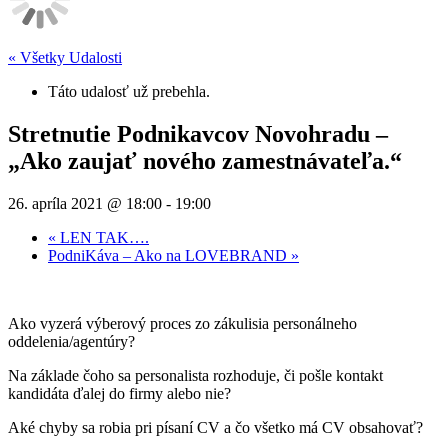
« Všetky Udalosti
Táto udalosť už prebehla.
Stretnutie Podnikavcov Novohradu –
„Ako zaujať nového zamestnávateľa.“
26. apríla 2021 @ 18:00
-
19:00
«
LEN TAK….
PodniKáva – Ako na LOVEBRAND
»
Ako vyzerá výberový proces zo zákulisia personálneho
oddelenia/agentúry?
Na základe čoho sa personalista rozhoduje, či pošle kontakt
kandidáta ďalej do firmy alebo nie?
Aké chyby sa robia pri písaní CV a čo všetko má CV obsahovať?