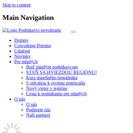
Skip to content
Main Navigation
Domov
Coworking Priestor
Udalosti
Novinky
Pre mladých
Buď mladým podnikavcom
STAŇ SA HVIEZDOU REGIÓNU!
Kurz úspešného brigádnika
S odvahou k svojmu potenciálu
Nový vietor v regióne
Cesta k podnikaniu pre mladých
O nás
O nás
Podporte nás
Naši partneri