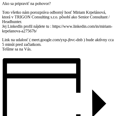
Ako sa pripraviť na pohovor?
Toto všetko nám porozpráva odborný hosť Miriam Krpelánová,
ktorá v TRIGON Consulting s.r.o. pôsobí ako Senior Consultant /
Headhunter.
Jej LinkedIn profil nájdete tu : https://www.linkedin.com/in/miriam-
krpelanova-a27567b/
Link na udalosť ( meet.google.com/yxp-jbvc-dnb ) bude aktívny cca
5 minút pred začiatkom.
Tešíme sa na Vás.