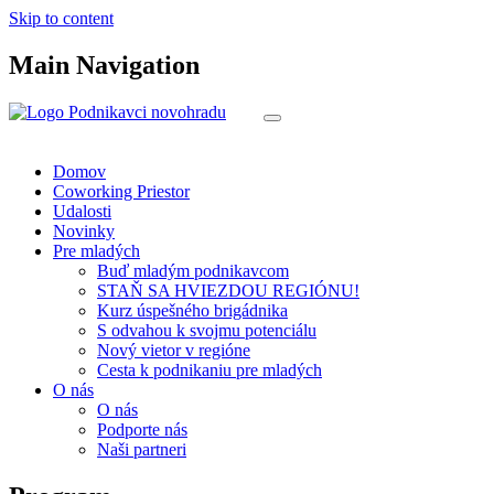
Skip to content
Main Navigation
Domov
Coworking Priestor
Udalosti
Novinky
Pre mladých
Buď mladým podnikavcom
STAŇ SA HVIEZDOU REGIÓNU!
Kurz úspešného brigádnika
S odvahou k svojmu potenciálu
Nový vietor v regióne
Cesta k podnikaniu pre mladých
O nás
O nás
Podporte nás
Naši partneri